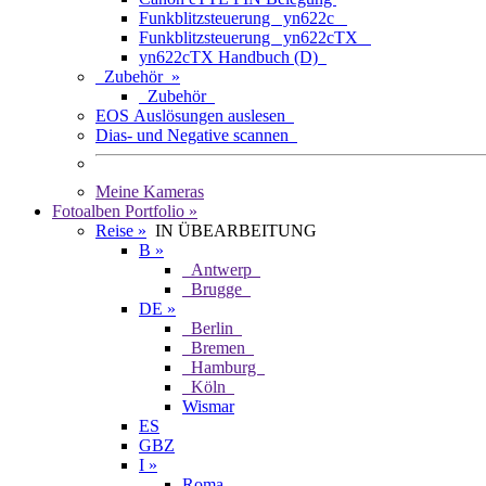
Funkblitzsteuerung yn622c
Funkblitzsteuerung yn622cTX
yn622cTX Handbuch (D)
Zubehör »
Zubehör
EOS Auslösungen auslesen
Dias- und Negative scannen
Meine Kameras
Fotoalben Portfolio »
Reise »
IN ÜBEARBEITUNG
B »
Antwerp
Brugge
DE »
Berlin
Bremen
Hamburg
Köln
Wismar
ES
GBZ
I »
Roma