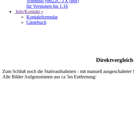
Yongnuo yn622C-TX (pdf)
für Versionen bis 1.16
Info/Kontakt »
Kontaktformular
Gästebuch
Direktverglei
Zum Schluß noch die Stativaufnahmen - mit manuell ausgeschalteter S
Alle Bilder Aufgenommen aus ca 5m Entfernung: