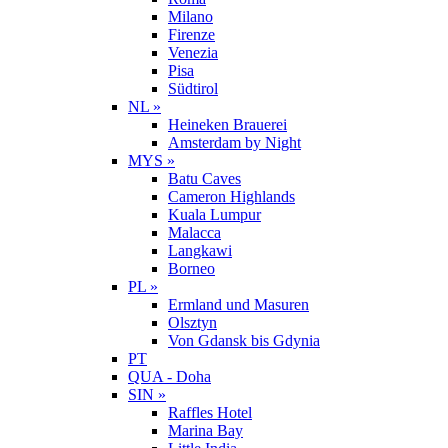
Milano
Firenze
Venezia
Pisa
Südtirol
NL »
Heineken Brauerei
Amsterdam by Night
MYS »
Batu Caves
Cameron Highlands
Kuala Lumpur
Malacca
Langkawi
Borneo
PL »
Ermland und Masuren
Olsztyn
Von Gdansk bis Gdynia
PT
QUA - Doha
SIN »
Raffles Hotel
Marina Bay