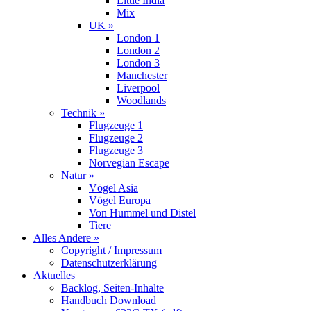
Little India
Mix
UK »
London 1
London 2
London 3
Manchester
Liverpool
Woodlands
Technik »
Flugzeuge 1
Flugzeuge 2
Flugzeuge 3
Norvegian Escape
Natur »
Vögel Asia
Vögel Europa
Von Hummel und Distel
Tiere
Alles Andere »
Copyright / Impressum
Datenschutzerklärung
Aktuelles
Backlog, Seiten-Inhalte
Handbuch Download