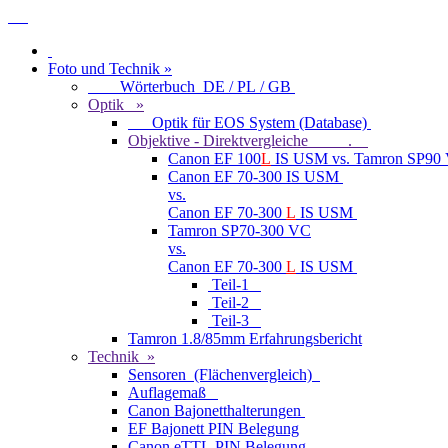
Foto und Technik »
Wörterbuch DE / PL / GB
Optik »
Optik für EOS System (Database)
Objektive - Direktvergleiche .
Canon EF 100
L
IS USM vs. Tamron SP90
Canon EF 70-300 IS USM
vs.
Canon EF 70-300
L
IS USM
Tamron SP70-300 VC
vs.
Canon EF 70-300
L
IS USM
Teil-1
Teil-2
Teil-3
Tamron 1.8/85mm Erfahrungsbericht
Technik »
Sensoren (Flächenvergleich)
Auflagemaß
Canon Bajonetthalterungen
EF Bajonett PIN Belegung
Canon eTTL PIN Belegung