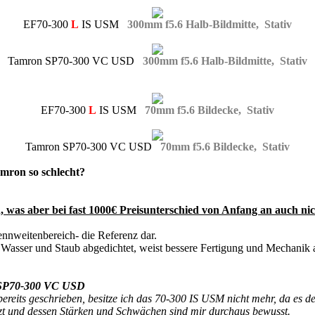
EF70-300
L
IS USM
300mm f5.6 Halb-Bildmitte, Stativ
Tamron SP70-300 VC USD
300mm f5.6 Halb-Bildmitte, Stativ
EF70-300
L
IS USM
70mm f5.6 Bildecke, Stativ
Tamron SP70-300 VC USD
70mm f5.6 Bildecke, Stativ
Tamron so schlecht?
,
was aber bei fast 1000€ Preisunterschied von Anfang an auch ni
ennweitenbereich- die Referenz dar.
en Wasser und Staub abgedichtet, weist bessere Fertigung und Mechanik 
n SP70-300 VC USD
bereits geschrieben, besitze ich das 70-300 IS USM nicht mehr, da es
zt und dessen Stärken und Schwächen sind mir durchaus bewusst.