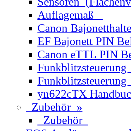
Sensoren (Flächenv
Auflagemaß
Canon Bajonetthalt
EF Bajonett PIN Be
Canon eTTL PIN B
Funkblitzsteueru
Funkblitzsteueru
yn622cTX Handbu
Zubehör »
Zubehör