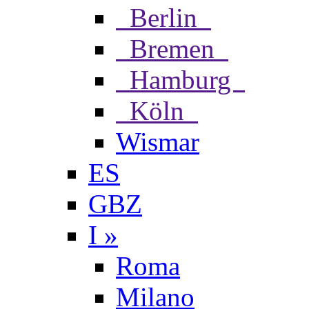
Berlin
Bremen
Hamburg
Köln
Wismar
ES
GBZ
I »
Roma
Milano